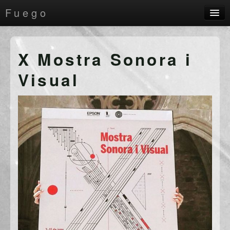
Fuego
conciertos
X Mostra Sonora i
música
Visual
videos
contacto